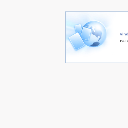
vind
Die D